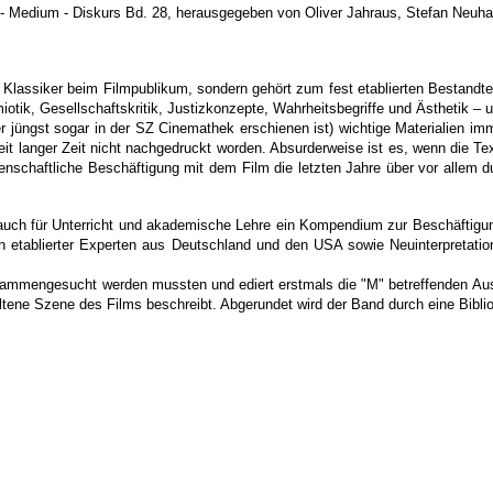
m - Medium - Diskurs Bd. 28, herausgegeben von Oliver Jahraus, Stefan Neuh
n Klassiker beim Filmpublikum, sondern gehört zum fest etablierten Bestandtei
otik, Gesellschaftskritik, Justizkonzepte, Wahrheitsbegriffe und Ästhetik – 
 jüngst sogar in der SZ Cinemathek erschienen ist) wichtige Materialien im
seit langer Zeit nicht nachgedruckt worden. Absurderweise ist es, wenn die Te
schaftliche Beschäftigung mit dem Film die letzten Jahre über vor allem du
 auch für Unterricht und akademische Lehre ein Kompendium zur Beschäftigu
en etablierter Experten aus Deutschland und den USA sowie Neuinterpretat
sammengesucht werden mussten und ediert erstmals die "M" betreffenden Ausz
ltene Szene des Films beschreibt. Abgerundet wird der Band durch eine Bibliog