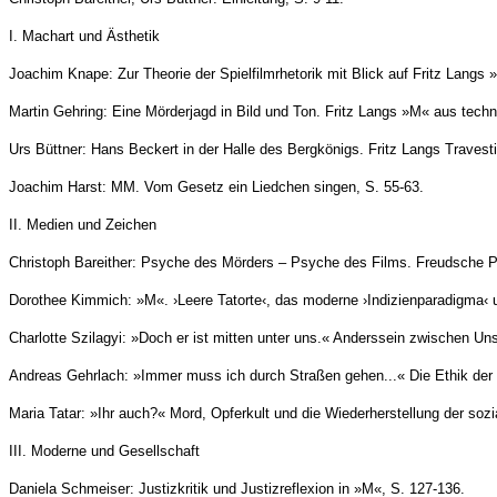
I. Machart und Ästhetik
Joachim Knape: Zur Theorie der Spielfilmrhetorik mit Blick auf Fritz Langs 
Martin Gehring: Eine Mörderjagd in Bild und Ton. Fritz Langs »M« aus techn
Urs Büttner: Hans Beckert in der Halle des Bergkönigs. Fritz Langs Travest
Joachim Harst: MM. Vom Gesetz ein Liedchen singen, S. 55-63.
II. Medien und Zeichen
Christoph Bareither: Psyche des Mörders – Psyche des Films. Freudsche Ps
Dorothee Kimmich: »M«. ›Leere Tatorte‹, das moderne ›Indizienparadigma‹ u
Charlotte Szilagyi: »Doch er ist mitten unter uns.« Anderssein zwischen Un
Andreas Gehrlach: »Immer muss ich durch Straßen gehen...« Die Ethik der 
Maria Tatar: »Ihr auch?« Mord, Opferkult und die Wiederherstellung der soz
III. Moderne und Gesellschaft
Daniela Schmeiser: Justizkritik und Justizreflexion in »M«, S. 127-136.