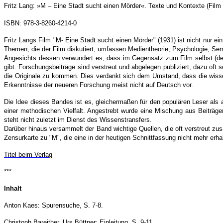
Fritz Lang: »M – Eine Stadt sucht einen Mörder«. Texte und Kontexte (Fil
ISBN:
978-3-8260-4214-0
Fritz Langs Film "M- Eine Stadt sucht einen Mörder" (1931) ist nicht nur ei
Themen, die der Film diskutiert, umfassen Medientheorie, Psychologie, Semi
Angesichts dessen verwundert es, dass im Gegensatz zum Film selbst (der
gibt. Forschungsbeiträge sind verstreut und abgelegen publiziert, dazu oft 
die Originale zu kommen. Dies verdankt sich dem Umstand, dass die wissen
Erkenntnisse der neueren Forschung meist nicht auf Deutsch vor.
Die Idee dieses Bandes ist es, gleichermaßen für den populären Leser als
einer methodischen Vielfalt. Angestrebt wurde eine Mischung aus Beiträg
steht nicht zuletzt im Dienst des Wissenstransfers.
Darüber hinaus versammelt der Band wichtige Quellen, die oft verstreut zu
Zensurkarte zu "M", die eine in der heutigen Schnittfassung nicht mehr erha
Titel beim Verlag
***
Inhalt
Anton Kaes: Spurensuche, S. 7-8.
Christoph Bareither, Urs Büttner: Einleitung, S. 9-11.