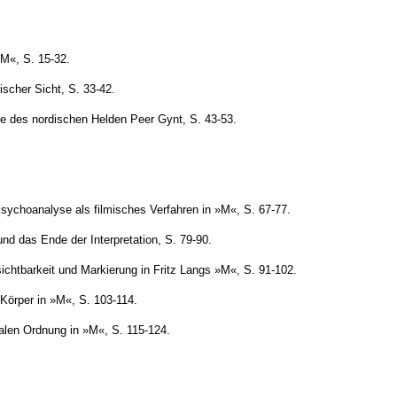
»M«, S. 15-32.
ischer Sicht, S. 33-42.
ie des nordischen Helden Peer Gynt, S. 43-53.
ychoanalyse als filmisches Verfahren in »M«, S. 67-77.
nd das Ende der Interpretation, S. 79-90.
sichtbarkeit und Markierung in Fritz Langs »M«, S. 91-102.
Körper in »M«, S. 103-114.
ialen Ordnung in »M«, S. 115-124.