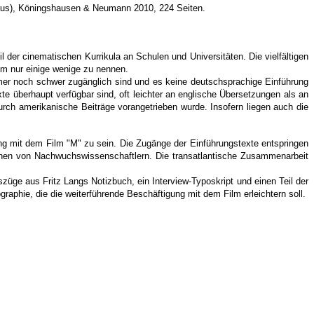
aus),
Köningshausen & Neumann 2010, 224 Seiten.
l der cinematischen Kurrikula an Schulen und Universitäten. Die vielfältigen
um nur einige wenige zu nennen.
mer noch schwer zugänglich sind und es keine deutschsprachige Einführung
xte überhaupt verfügbar sind, oft leichter an englische Übersetzungen als an
rch amerikanische Beiträge vorangetrieben wurde. Insofern liegen auch die
ng mit dem Film "M" zu sein. Die Zugänge der Einführungstexte entspringen
ionen von Nachwuchswissenschaftlern. Die transatlantische Zusammenarbeit
üge aus Fritz Langs Notizbuch, ein Interview-Typoskript und einen Teil der
raphie, die die weiterführende Beschäftigung mit dem Film erleichtern soll.